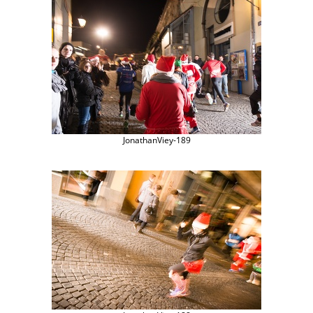
JonathanViey-189