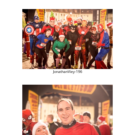
JonathanViey-196