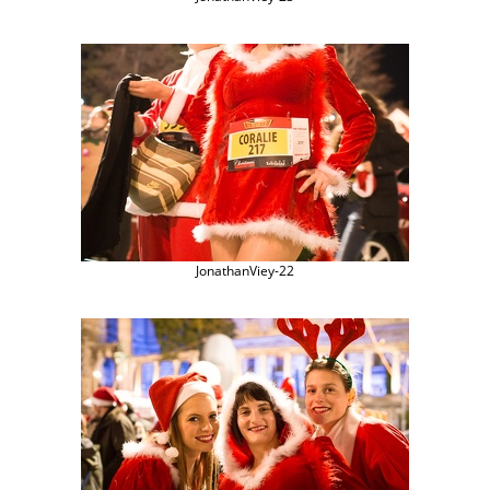
JonathanViey-22