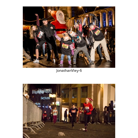
JonathanViey-6