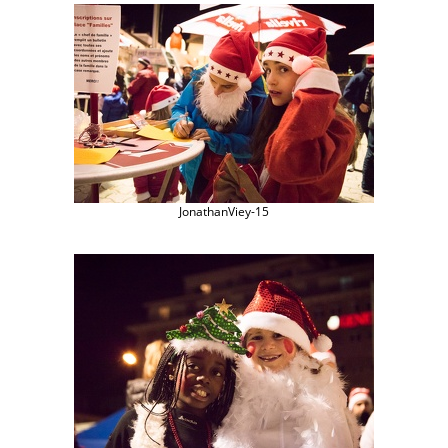
JonathanViey-15