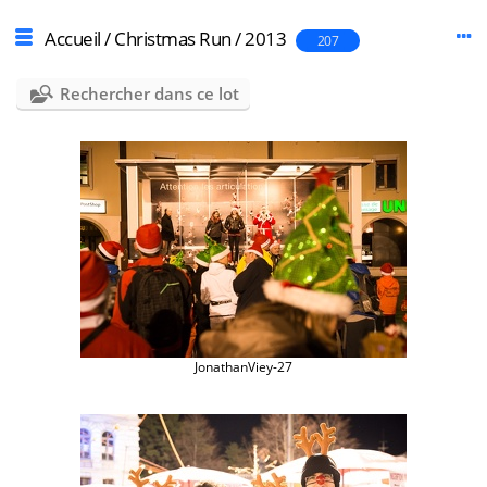
Accueil
/
Christmas Run
/
2013
207
Rechercher dans ce lot
JonathanViey-27