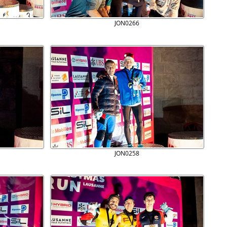
JON0266
JON0258