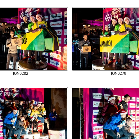
JON0282
JON0279