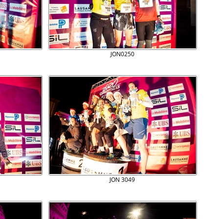
JON0250
JON 3049