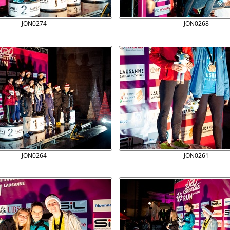
JON0274
JON0268
JON0264
JON0261