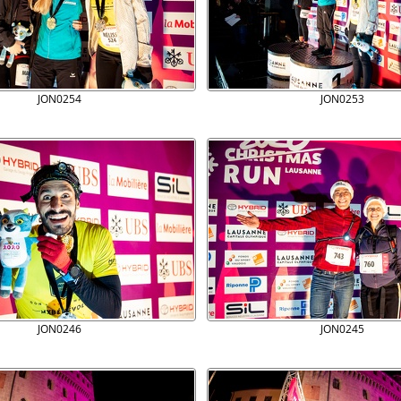
JON0254
JON0253
JON0246
JON0245