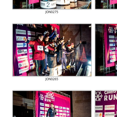
JON0275
JON0265