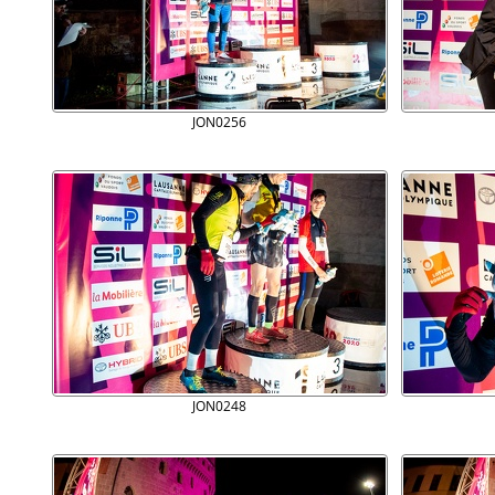
JON0256
JON0248