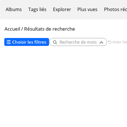
Albums
Tags liés
Explorer
Plus vues
Photos ré
Accueil
/
Résultats de recherche
Choisir les filtres
Recherche de mots
Vider les