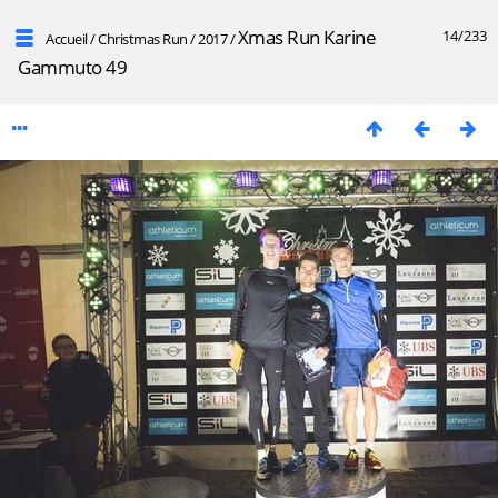
Xmas Run Karine
14/233
Accueil
/
Christmas Run
/
2017
/
Gammuto 49